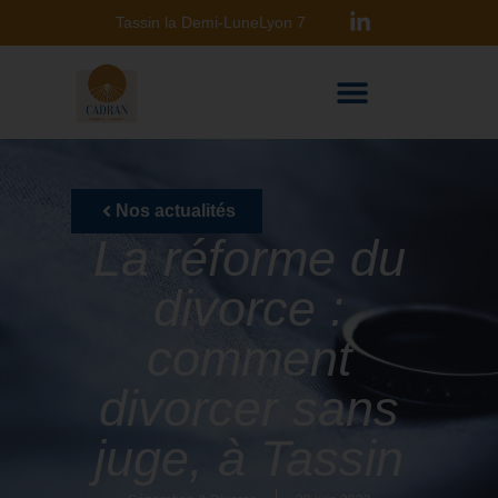
Tassin la Demi-Lune
Lyon 7
Nos actualités
La réforme du
divorce :
comment
divorcer sans
juge, à Tassin