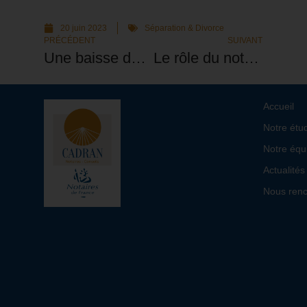
20 juin 2023
Séparation & Divorce
PRÉCÉDENT
SUIVANT
Une baisse du tarif dans vos démarches en cas de divorce à Tassin ou Lyon
Le rôle du notaire en cas de divorce, explication de l’office notarial de Tassin
Accueil
Notre étu
Notre équ
Actualités
Nous renc