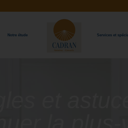
Notre étude
Services et spécia
gles et astuc
nuer la plus-