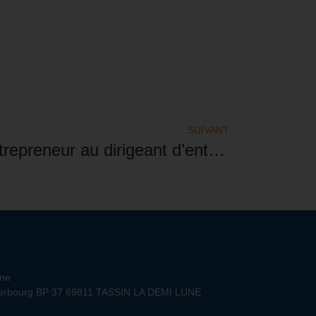
SUIVANT
Passage de l’auto-entrepreneur au dirigeant d’entreprise
une
terbourg BP 37 69811 TASSIN LA DEMI LUNE