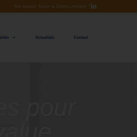
Nos études :
Tassin la Demi-Lune
Lyon 7
lités
Actualités
Contact
es pour
value