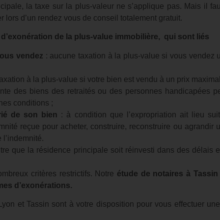
ipale, la taxe sur la plus-valeur ne s’applique pas. Mais il f
 lors d’un rendez vous de conseil totalement gratuit.
d’exonération de la plus-value immobilière, qui sont liés
 vous vendez
: aucune taxation à la plus-value si vous vendez u
taxation à la plus-value si votre bien est vendu à un prix maxima
vente des biens des retraités ou des personnes handicapées pe
nes conditions ;
prié de son bien
: à condition que l’expropriation ait lieu su
demnité reçue pour acheter, construire, reconstruire ou agrandi
 l’indemnité.
utre que la résidence principale soit réinvesti dans des délais
mbreux critères restrictifs. Notre
étude de notaires à Tassin
mes d’exonérations.
yon et Tassin sont à votre disposition pour vous effectuer un